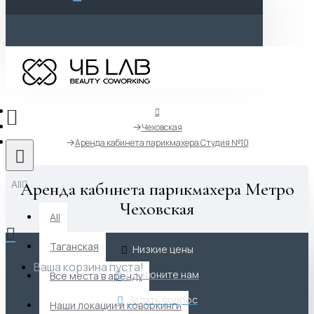
Чеховская
Аренда кабинета парикмахера Студия №10
All
Аренда кабинета парикмахера Метро
Чеховская
All
Таганская
Низкие цены
Ваша корзина пуста!
Позвоните нам
Все места в аренду
Задать вопрос
Наши локации и коворкинги